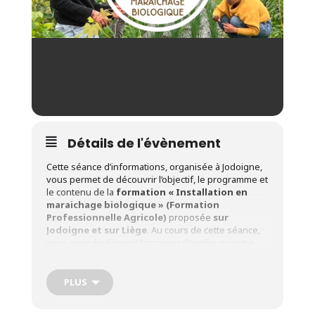
Détails de l'évènement
Cette séance d’informations, organisée à Jodoigne,
vous permet de découvrir l’objectif, le programme et
le contenu de la
formation « Installation en
maraichage biologique » (Formation
Professionnelle Agricole)
proposée
sur
Jodoigne et sur Liège
. Au cours de cette séance,
vous avez également l’occasion d’expliquer votre
projet et de poser toutes vos questions concernant
cette filière de formation.
PLUS
Lieu de la séance d’informations
: Crabe ASBL –
Rue Sergent Sortet 27, à 1370 Jodoigne