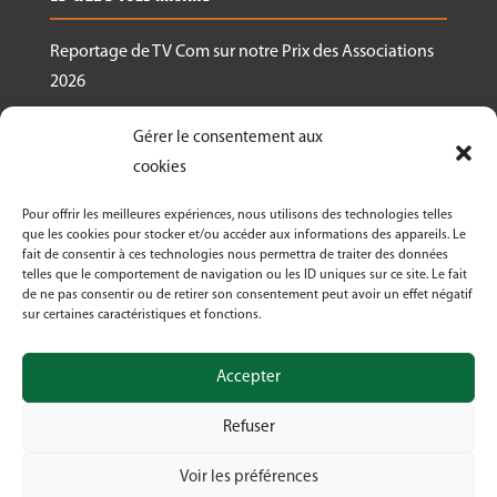
Reportage de TV Com sur notre Prix des Associations
2026
Nous recrutons un.e responsable de projet
Gérer le consentement aux
Ressourcerie Brabant wallon Est
cookies
Le Crabe reçoit un des Prix des associations 2026
Pour offrir les meilleures expériences, nous utilisons des technologies telles
décernés par Canopea
que les cookies pour stocker et/ou accéder aux informations des appareils. Le
fait de consentir à ces technologies nous permettra de traiter des données
Découvrez nos activités dans le cadre de « La
telles que le comportement de navigation ou les ID uniques sur ce site. Le fait
Semaine Bio 2026 »
de ne pas consentir ou de retirer son consentement peut avoir un effet négatif
sur certaines caractéristiques et fonctions.
Le Crabe asbl fête ses 50 ans en 2026!
Accepter
Refuser
Voir les préférences
© Crabe asbl 2026 | Design by Digima