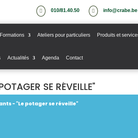
010/81.40.50
info@crabe.be


Formations
Ateliers pour particuliers
Produits et service
s
Actualités
Agenda
Contact
POTAGER SE RÉVEILLE"
nts - "Le potager se réveille"