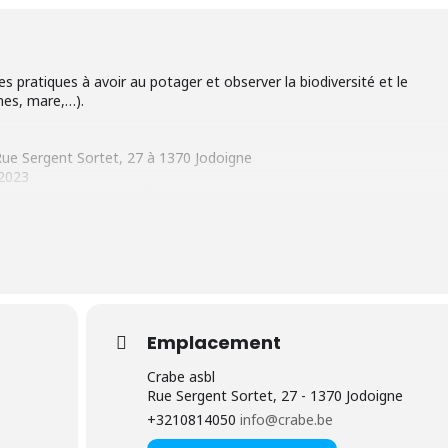
es pratiques à avoir au potager et observer la biodiversité et le
nes, mare,…).
Rue Sergent Sortet, 27 à 1370 Jodoigne
 2023
pique-nique pour le midi)
mée après paiement)
Emplacement
Crabe asbl
Rue Sergent Sortet, 27 - 1370 Jodoigne
+3210814050
info@crabe.be