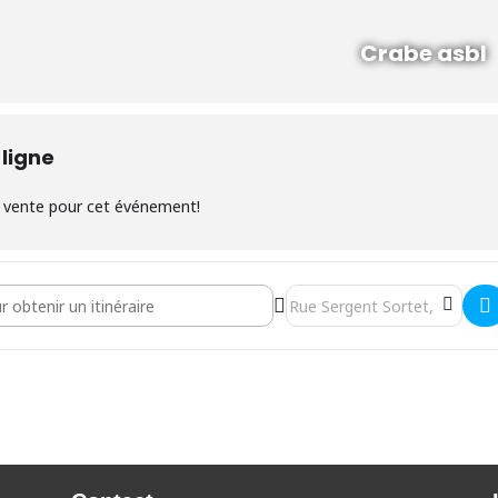
Crabe asbl
 ligne
la vente pour cet événement!
e potager se réveille" []
Destination Address - Stage e