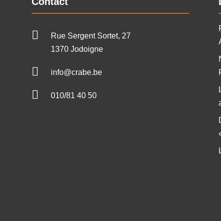
Contact

Rue Sergent Sortet, 27
1370 Jodoigne

info@crabe.be

010/81 40 50