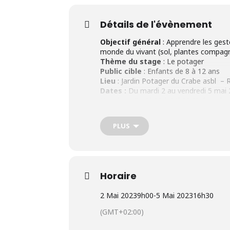
Détails de l'évènement
Objectif général
: Apprendre les gest
monde du vivant (sol, plantes compag
Thème
du stage
: Le potager
Public cible
: Enfants de 8 à 12 ans
Lieu
: Jardin Potager du Crabe asbl – 
Dates :
Du mardi 2 au vendredi 5 mai
Horaire :
De 9h00 à 16h30 (Prévoir le 
Prix
: 150€/enfant (Inscription confir
PLUS
Horaire
2 Mai 2023
9h00
-
5 Mai 2023
16h30
(GMT+02:00)