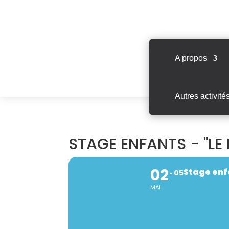
A propos
Autres activité
STAGE ENFANTS - "LE 
02
Stage enfa
05
MAI