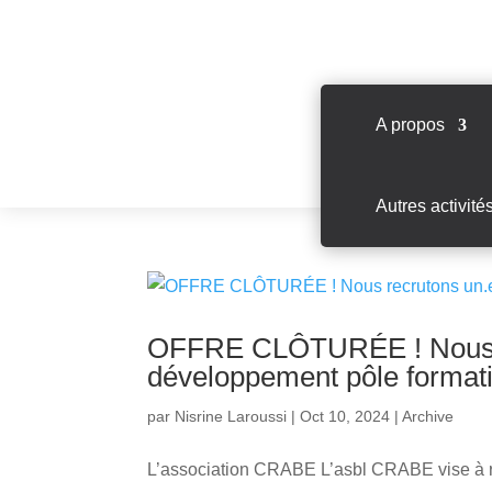
A propos
Autres activité
OFFRE CLÔTURÉE ! Nous r
développement pôle format
par
Nisrine Laroussi
|
Oct 10, 2024
|
Archive
L’association CRABE L’asbl CRABE vise à re