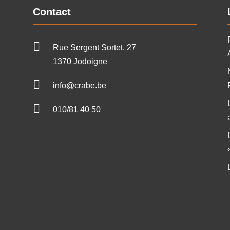
Contact

Rue Sergent Sortet, 27
1370 Jodoigne

info@crabe.be

010/81 40 50