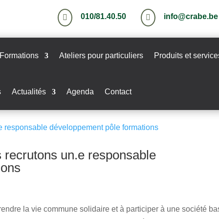
010/81.40.50
info@crabe.be


Formations
Ateliers pour particuliers
Produits et service
s
Actualités
Agenda
Contact
ecrutons un.e responsable
ions
ndre la vie commune solidaire et à participer à une société b