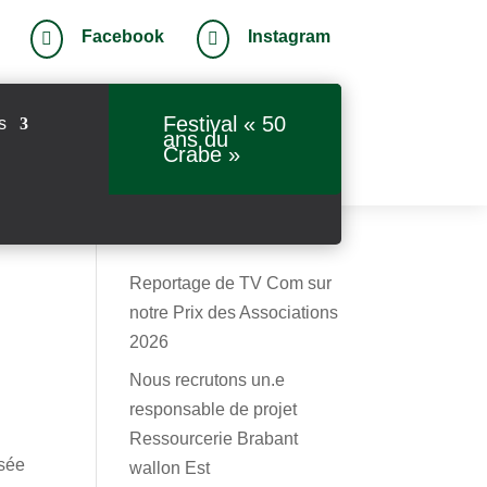
Facebook
Instagram


Festival « 50
s
ans du
Crabe »
Reportage de TV Com sur
notre Prix des Associations
2026
Nous recrutons un.e
responsable de projet
Ressourcerie Brabant
asée
wallon Est