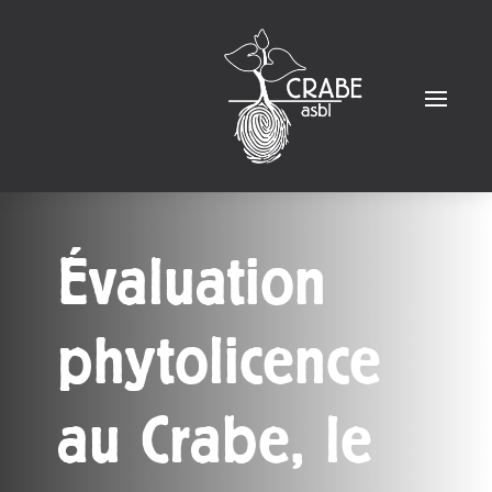
Évaluation
phytolicence
au Crabe, le