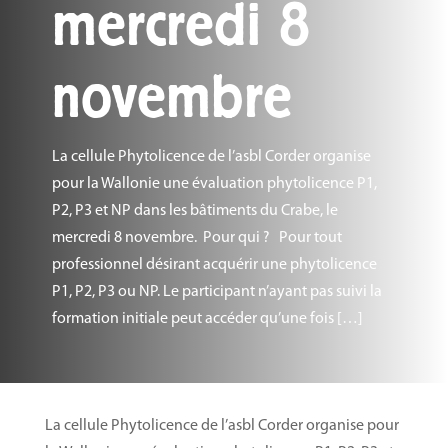
mercredi 8
novembre
La cellule Phytolicence de l’asbl Corder organise
pour la Wallonie une évaluation phytolicence P1,
P2, P3 et NP dans les bâtiments du Crabe, le
mercredi 8 novembre. ​Pour qui ? Pour tout
professionnel désirant acquérir une phytolicence
P1, P2, P3 ou NP. Le participant n’ayant pas suivi la
formation initiale peut accéder qu’une fois […]
La cellule Phytolicence de l’asbl Corder organise pour