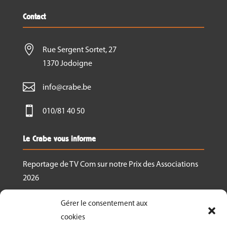
Contact

Rue Sergent Sortet, 27
1370 Jodoigne

info@crabe.be

010/81 40 50
Le Crabe vous informe
Reportage de TV Com sur notre Prix des Associations
2026
Nous recrutons un.e responsable de projet
Gérer le consentement aux
Ressourcerie Brabant wallon Est
cookies