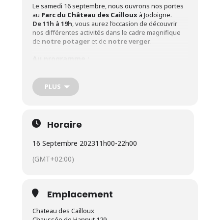
Le samedi 16 septembre, nous ouvrons nos portes
au
Parc du Château des Cailloux
à Jodoigne.
De 11h à 19h
, vous aurez l’occasion de découvrir
nos différentes activités dans le cadre magnifique
de
notre potager
et de
notre verger
.
Au programme :
Pressage de pommes
PLUS
Visite du potager et du verger dont une visite
guidée à 14h
Sentier didactique sur les plantes sauvages
Horaire
Ateliers « comment réaliser ses purins »
16 Septembre 2023
11h00
-
22h00
Informations sur nos différentes formations
(GMT+02:00)
Concours « question pour un potimarron »
Vente de nos légumes
Emplacement
Dégustations
Chateau des Cailloux
Jeu du clou
Chaussée de Hannut 129