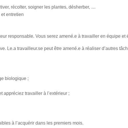
tiver, récolter, soigner les plantes, désherber, …
et entretien
teur responsable. Vous serez amené.e à travailler en équipe et é
e. Le.a travailleur.se peut être amené.e à réaliser d’autres tâc
e biologique ;
appréciez travailler à l’extérieur ;
bles à l’acquérir dans les premiers mois.