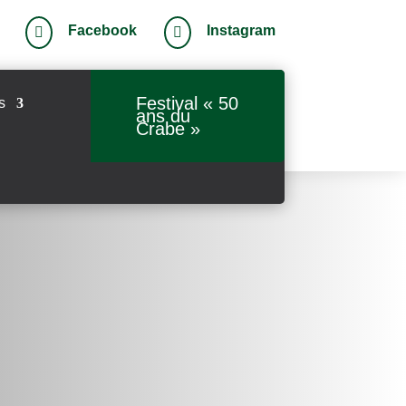
Facebook
Instagram


Festival « 50
s
ans du
Crabe »