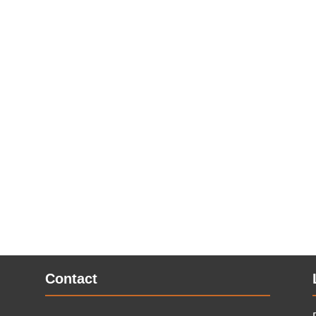
r un des Prix des associations 2026 décernés par Canopea lors
Contact