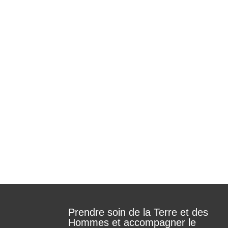
Le Crabe asbl a eu l’honneur de recevoi
juin à Namur.
Prendre soin de la Terre et des
Hommes et accompagner le