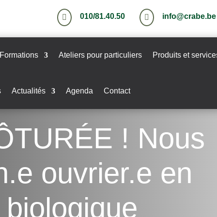
010/81.40.50
info@crabe.be


Formations
Ateliers pour particuliers
Produits et service
s
Actualités
Agenda
Contact
ÔTURÉE ! Nous
n.e ouvrier.e en
biologique